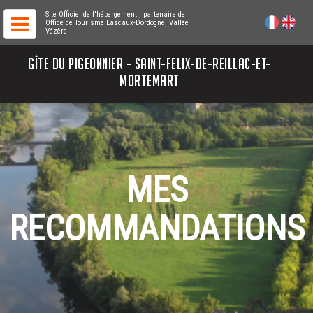
Site Officiel de l'hébergement
, partenaire de
Office de Tourisme Lascaux-Dordogne, Vallée
Vézère
GÎTE DU PIGEONNIER - SAINT-FELIX-DE-REILLAC-ET-
MORTEMART
MES
RECOMMANDATIONS