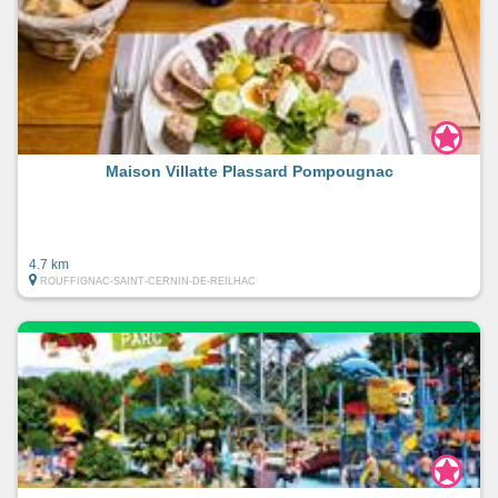
Maison Villatte Plassard Pompougnac
4.7 km
ROUFFIGNAC-SAINT-CERNIN-DE-REILHAC