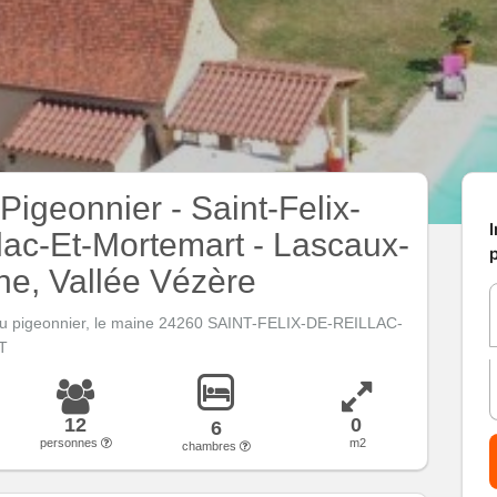
Pigeonnier - Saint-Felix-
I
lac-Et-Mortemart - Lascaux-
p
e, Vallée Vézère
u pigeonnier, le maine 24260 SAINT-FELIX-DE-REILLAC-
T
12
0
6
personnes
m2
chambres