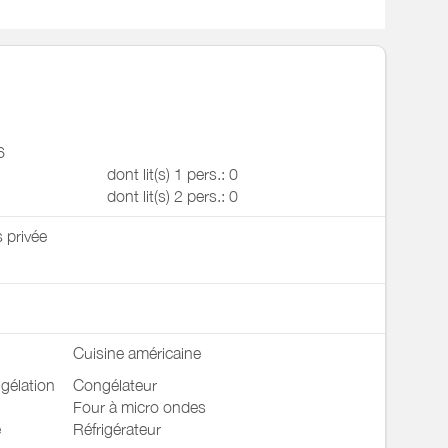
6
dont lit(s) 1 pers.: 0
dont lit(s) 2 pers.: 0
s privée
Cuisine américaine
gélation
Congélateur
Four à micro ondes
e
Réfrigérateur