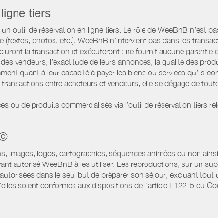
ligne tiers
 outil de réservation en ligne tiers. Le rôle de WeeBnB n’est pas c
te (textes, photos, etc.). WeeBnB n’intervient pas dans les transac
luront la transaction et exécuteront ; ne fournit aucune garantie
es vendeurs, l’exactitude de leurs annonces, la qualité des prod
ment quant à leur capacité à payer les biens ou services qu’ils 
transactions entre acheteurs et vendeurs, elle se dégage de toute
es ou de produits commercialisés via l’outil de réservation tiers re
 ©
ns, images, logos, cartographies, séquences animées ou non ainsi 
ant autorisé WeeBnB à les utiliser. Les reproductions, sur un supp
utorisées dans le seul but de préparer son séjour, excluant tout u
lles soient conformes aux dispositions de l'article L122-5 du Code