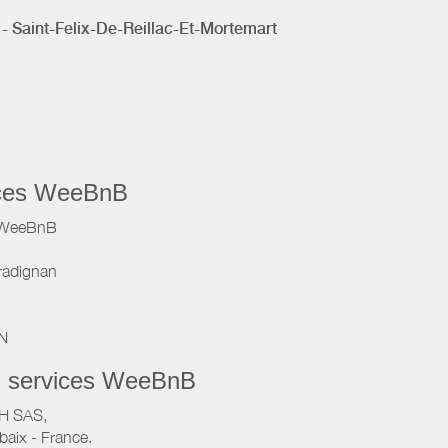
 - Saint-Felix-De-Reillac-Et-Mortemart
vices WeeBnB
e WeeBnB
radignan
IN
s services WeeBnB
VH SAS,
baix - France.