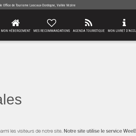
 de
Office de Tourisme Lascaux-Dordogne, Vallée Vézère
MON HÉBERGEMENT
MES RECOMMANDATIONS
AGENDA TOURISTIQUE
MON LIVRET D'ACCU
ales
i les visiteurs de notre site.
Notre site utilise le service Wee