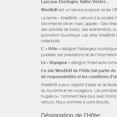
Lascaux-Dordogne, Vallée Vézère
.
WeeBnB
est un service proposé via les Of
Le terme « WeeBnB » renvoit à la société W
site internet clé en main, appelé « Site W
des activités de loisirs, des événements, ou
promotion touristique. Les sites WeeBnB co
collectivité.
L' « Hôte »
désigne l'hébergeur touristique
publiées ses prestations et de l'information
Le « Voyageur »
désigne l'internaute consu
Ce site WeeBnB de l'Hôte fait partie du 
de responsabilités et les conditions d’u
WeeBnB a pour objectif d’aider et de facili
du tourisme et les voyageurs. Les principe
frugale ou "comment faire plus avec moins"
retours. Nous sommes à votre écoute.
Désignation de l'Hôte: