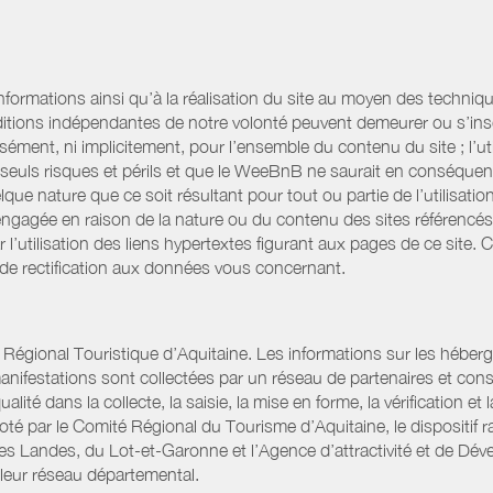
informations ainsi qu’à la réalisation du site au moyen des techniqu
itions indépendantes de notre volonté peuvent demeurer ou s’ins
ssément, ni implicitement, pour l’ensemble du contenu du site ; l’uti
es seuls risques et périls et que le WeeBnB ne saurait en conséquen
elque nature que ce soit résultant pour tout ou partie de l’utilisat
engagée en raison de la nature ou du contenu des sites référencé
l’utilisation des liens hypertextes figurant aux pages de ce site. 
 de rectification aux données vous concernant.
gional Touristique d’Aquitaine. Les informations sur les hébergemen
t manifestations sont collectées par un réseau de partenaires et c
é dans la collecte, la saisie, la mise en forme, la vérification et 
iloté par le Comité Régional du Tourisme d’Aquitaine, le disposit
es Landes, du Lot-et-Garonne et l’Agence d’attractivité et de D
 leur réseau départemental.