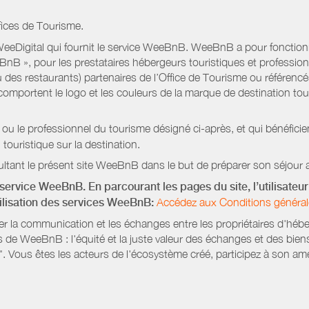
fices de Tourisme.
eeDigital qui fournit le service WeeBnB. WeeBnB a pour fonctionnal
eeBnB », pour les prestataires hébergeurs touristiques et professi
 des restaurants) partenaires de l’Office de Tourisme ou référencés 
mportent le logo et les couleurs de la marque de destination touri
 ou le professionnel du tourisme désigné ci-après, et qui bénéfic
 touristique sur la destination.
ltant le présent site WeeBnB dans le but de préparer son séjour a
service WeeBnB. En parcourant les pages du site, l’utilisateur 
tilisation des services WeeBnB:
Accédez aux Conditions général
ter la communication et les échanges entre les propriétaires d'héb
s de WeeBnB : l'équité et la juste valeur des échanges et des bien
. Vous êtes les acteurs de l'écosystème créé, participez à son amé